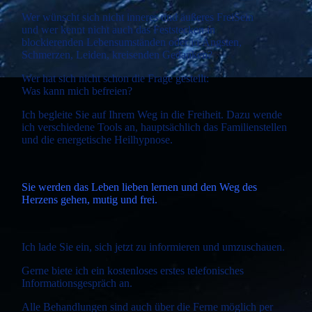
Wer wünscht sich nicht inneres und äußeres FreiSein
und wer kennt nicht auch das Feststecken in
blockierenden Lebensumständen oder in Ängsten,
Schmerzen, Leiden, kreisenden Gedanken?
Wer hat sich nicht schon die Frage gestellt:
Was kann mich befreien?
Ich begleite Sie auf Ihrem Weg in die Freiheit. Dazu wende
ich verschiedene Tools an, hauptsächlich das Familienstellen
und die energetische Heilhypnose.
Sie werden das Leben lieben lernen und den Weg des
Herzens gehen, mutig und frei.
Ich lade Sie ein, sich jetzt zu informieren und umzuschauen.
Gerne biete ich ein kostenloses erstes telefonisches
Informationsgespräch an.
Alle Behandlungen sind auch über die Ferne möglich per